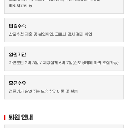
소아청소년과
베넷저고리 등
고객서비스
입원수속
산모수첩 제출 및 본인확인, 코로나 검사 결과 확인
입원기간
자연분만 2박 3일 / 제왕절개 6박 7일(산모상태에 따라 조절가능)
모유수유
전문가가 알려주는 모유수유 이론 및 실습
퇴원 안내