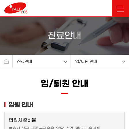
진료안내
진료안내
입/퇴원 안내
예일소개
진료시간 안내
입/퇴원 안내
진료안내
의료진 스케쥴
시험관아기센터
의료진 당직표 진료일정
분만센터
입/퇴원 안내
입원 안내
부인과센터
여성건강검진센터
입원시 준비물
산후조리원
보호자 침구, 세면도구,속옷, 양말, 수건, 겉싸개, 속싸개,