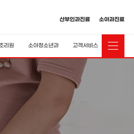
산부인과진료
소아과진료
조리원
소아청소년과
고객서비스