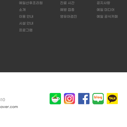
예일산후조리원
진료 시간
공지사항
소개
예방 접종
예일 미디어
이용 안내
영유아검진
예일 공식카페
시설 안내
프로그램
310
naver.com