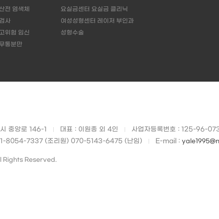
산전 염색체
요실금센터 요실금 클리닉
검사
여성성형센터 레이저 부인과
고위험 임신
성형수술
무통분만
 중앙로 146-1
대표 : 이원종 외 4인
사업자등록번호 : 125-96-07
31-8054-7337 (조리원) 070-5143-6475 (난임)
E-mail :
yale1995@
Rights Reserved.