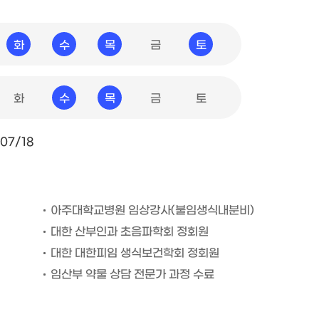
화
수
목
금
토
화
수
목
금
토
07/18
아주대학교병원 임상강사(불임생식내분비)
대한 산부인과 초음파학회 정회원
대한 대한피임 생식보건학회 정회원
임산부 약물 상담 전문가 과정 수료