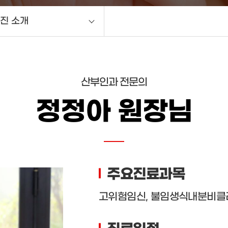
진 소개
말
진 소개
산부인과 전문의
소개
정정아 원장님
장비 소개
는길
주요진료과목
고위험임신, 불임생식내분비클