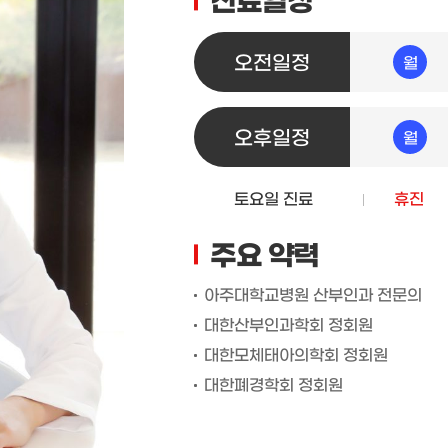
진료일정
오전일정
월
오후일정
월
토요일 진료
휴진
주요 약력
아주대학교병원 산부인과 전문의
대한산부인과학회 정회원
대한모체태아의학회 정회원
대한폐경학회 정회원