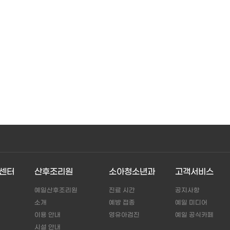
센터
산후조리원
소아청소년과
고객서비스
예일산후조리원
진료 시간
공지사항
소개
예방 접종
예일 미디어
이용 안내
영유아검진
예일 공식카페
시설 안내