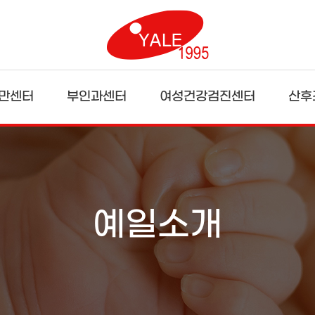
만센터
부인과센터
여성건강검진센터
산후
예일소개