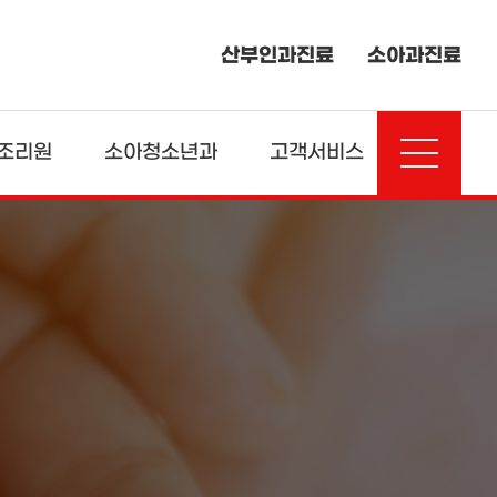
산부인과진료
소아과진료
조리원
소아청소년과
고객서비스