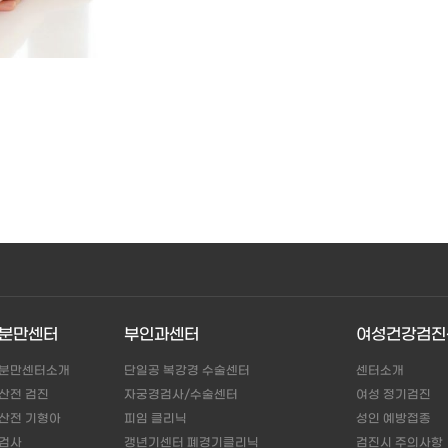
분만센터
부인과센터
여성건강검진
분만센터소개
단일공 복강경 수술센터
센터소개
산전 검진
자궁경검사/수술센터
여성 정기검진
산전 기형아
피임 클리닉
성인 예방접종
검사
갱년기센터 폐경기클리닉
검진시 주의사항