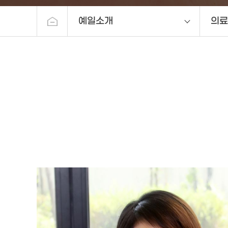
예일소개
의료
예일소개
인사
진료안내
의료
시험관아기센터
시설
분만센터
의료
부인과센터
오시
여성건강검진센터
산후조리원
소아청소년과
고객서비스