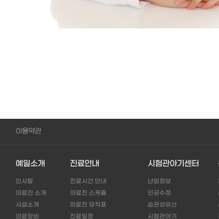
이용약관
예일소개
진료안내
시험관아기센터
인사말
진료시간 안내
난임정보
의료진 소개
의료진 스케쥴
인공수정
시설소개
의료진 당직표
습관성유산
의료장비
진료일정
시험관아기