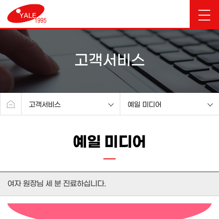
고객서비스
고객서비스
예일 미디어
예일소개
공지사항
예일 미디어
진료안내
예일 미디어
시험관아기센터
예일 공식카페
분만센터
여자 원장님 세 분 진료하십니다.
부인과센터
여성건강검진센터
산후조리원